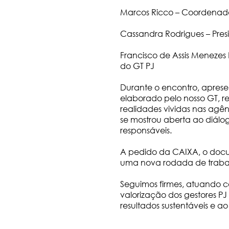
Marcos Ricco – Coordenado
Cassandra Rodrigues – Pre
Francisco de Assis Meneze
do GT PJ
Durante o encontro, apresen
elaborado pelo nosso GT, r
realidades vividas nas agênc
se mostrou aberta ao diálog
responsáveis.
A pedido da CAIXA, o docu
uma nova rodada de trabalho
Seguimos firmes, atuando c
valorização dos gestores P
resultados sustentáveis e a