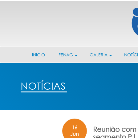
INICIO
FENAG
GALERIA
NOTÍC
NOTÍCIAS
16
Reunião com
Jun
segmento PJ