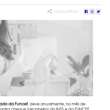
compartilhar:
ado da Funcef
, deve anualmente, no mês de
ontra cheque (de janeiro) do INSS e da FUNCEF